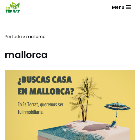
Menu
Saltar
al
contenido
Portada
»
mallorca
mallorca