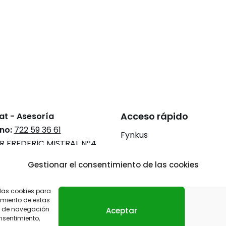
Acceso rápido
at - Asesoría
no:
722 59 36 61
Fynkus
R FREDERIC MISTRAL Nº4
Administración de fincas
 DCHA
, 07006 Palma, Illes
Gestionar el consentimiento de las cookies
s
Gestión de inmuebles
Mediación civil y mercantil
 las cookies para
imiento de estas
Blog
o de navegación
Aceptar
onsentimiento,