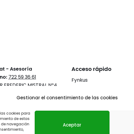
Acceso rápido
at - Asesoría
no:
722 59 36 61
Fynkus
R FREDERIC MISTRAL Nº4
Administración de fincas
 DCHA
, 07006 Palma, Illes
Gestionar el consentimiento de las cookies
s
Gestión de inmuebles
Mediación civil y mercantil
 las cookies para
imiento de estas
Blog
o de navegación
Aceptar
onsentimiento,