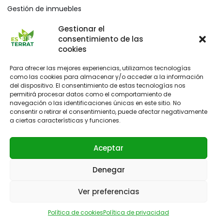
Gestión de inmuebles
Mediación civil y mercantil
Gestionar el
consentimiento de las
Blog
cookies
Para ofrecer las mejores experiencias, utilizamos tecnologías
como las cookies para almacenar y/o acceder a la información
del dispositivo. El consentimiento de estas tecnologías nos
permitirá procesar datos como el comportamiento de
navegación o las identificaciones únicas en este sitio. No
consentir o retirar el consentimiento, puede afectar negativamente
a ciertas características y funciones.
Aceptar
Denegar
Administración de fincas en Palma
Política de privacidad
Política de cookies (UE)
Ver preferencias
Copyright {current_year} - Es Terrat - Asesoría y
Política de cookies
Política de privacidad
administración de fincas
.
Política de privacidad.