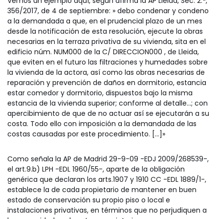
Vemos un ejemplo aquí, según afirma la AP Lleida, Sec. 2.ª,
356/2017, de 4 de septiembre: » debo condenar y condeno
a la demandada a que, en el prudencial plazo de un mes
desde la notificación de esta resolución, ejecute la obras
necesarias en la terraza privativa de su vivienda, sita en el
edificio núm. NUM000 de la C/ DIRECCION000 , de Lleida,
que eviten en el futuro las filtraciones y humedades sobre
la vivienda de la actora, así como las obras necesarias de
reparación y prevención de daños en dormitorio, estancia
estar comedor y dormitorio, dispuestos bajo la misma
estancia de la vivienda superior; conforme al detalle…; con
apercibimiento de que de no actuar así se ejecutarán a su
costa. Todo ello con imposición a la demandada de las
costas causadas por este procedimiento. […]»
Como señala la AP de Madrid 29-9-09 -EDJ 2009/268539-,
el art.9.b) LPH -EDL 1960/55-, aparte de la obligación
genérica que declaran los arts.1907 y 1910 CC -EDL 1889/1-,
establece la de cada propietario de mantener en buen
estado de conservación su propio piso o local e
instalaciones privativas, en términos que no perjudiquen a