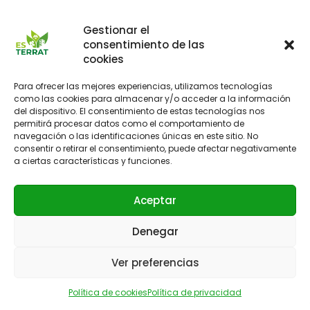
enero 2025
Gestionar el
diciembre 2024
consentimiento de las
cookies
noviembre 2024
octubre 2024
Para ofrecer las mejores experiencias, utilizamos tecnologías
como las cookies para almacenar y/o acceder a la información
julio 2024
del dispositivo. El consentimiento de estas tecnologías nos
junio 2024
permitirá procesar datos como el comportamiento de
navegación o las identificaciones únicas en este sitio. No
mayo 2024
consentir o retirar el consentimiento, puede afectar negativamente
a ciertas características y funciones.
abril 2024
marzo 2024
Aceptar
febrero 2024
Denegar
enero 2024
diciembre 2023
Ver preferencias
noviembre 2023
Política de cookies
Política de privacidad
octubre 2023