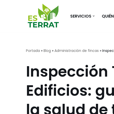
Saltar
SERVICIOS
QUIÉ
al
contenido
Portada
»
Blog
»
Administración de fincas
»
Inspec
Inspección 
Edificios: 
la salud de 